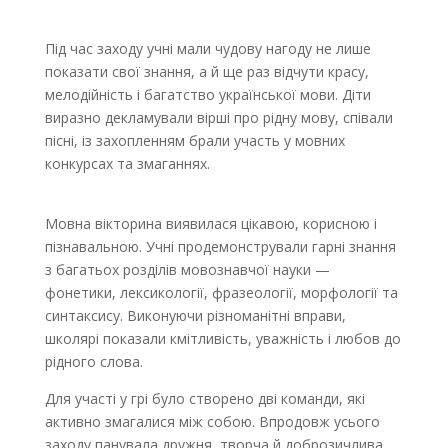
Під час заходу учні мали чудову нагоду не лише
показати свої знання, а й ще раз відчути красу,
мелодійність і багатство української мови. Діти
виразно декламували вірші про рідну мову, співали
пісні, із захопленням брали участь у мовних
конкурсах та змаганнях.
Мовна вікторина виявилася цікавою, корисною і
пізнавальною. Учні продемонстрували гарні знання
з багатьох розділів мовознавчої науки —
фонетики, лексикології, фразеології, морфології та
синтаксису. Виконуючи різноманітні вправи,
школярі показали кмітливість, уважність і любов до
рідного слова.
Для участі у грі було створено дві команди, які
активно змагалися між собою. Впродовж усього
заходу панувала дружня, творча й доброзичлива