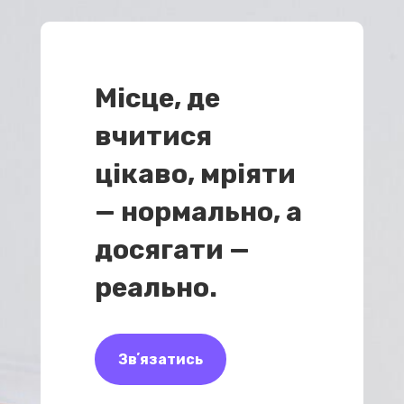
Місце, де
вчитися
цікаво, мріяти
— нормально, а
досягати —
реально.
Звʼязатись