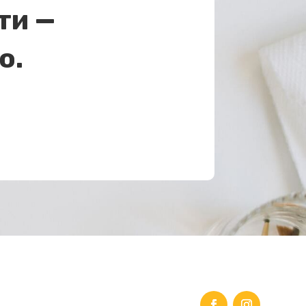
ти —
о.