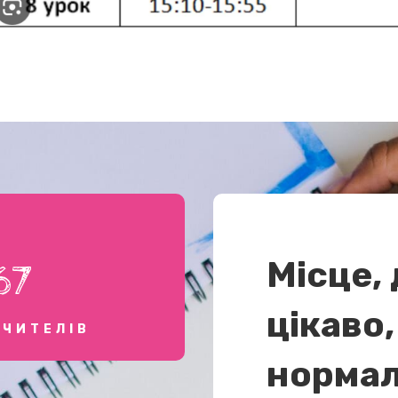
Місце,
67
цікаво,
ВЧИТЕЛІВ
нормал