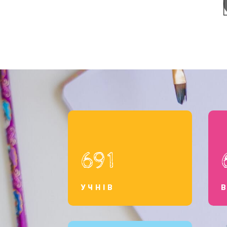
691
УЧНІВ